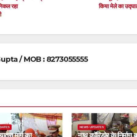
 निकल रहा
किया मेले का उद्घ
ी
upta / MOB : 8273055555
DATES
NEWS UPDATES
यात्रा मार्ग का
नाथ कॉरिडोर के निर्माण कार