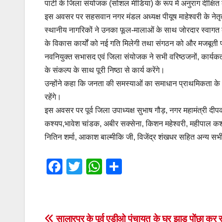
पार्टी के जिला संयोजक (सोशल मीडिया) के रूप में अनुराग दीक्षित की 
इस अवसर पर सहसवान नगर मंडल अध्यक्ष पीयूष माहेश्वरी के नेतृत्व म
स्थानीय नागरिकों ने उनका फूल-मालाओं के साथ जोरदार स्वागत कर
के विकास कार्यों को नई गति मिलेगी तथा संगठन को और मजबूती प
नवनियुक्त सभासद एवं जिला संयोजक ने सभी वरिष्ठजनों, कार्यकर्ता
के संकल्प के साथ पूरी निष्ठा से कार्य करेंगे।
उन्होंने कहा कि जनता की समस्याओं का समाधान प्राथमिकता क
रहेंगे।
इस अवसर पर पूर्व जिला उपाध्यक्ष सुभाष गौड़, नगर महामंत्री दीपक म
कश्यप,भावेश चांडक, अबीर सक्सेना, किशन महेश्वरी, महीपाल कश्यप
नितिन शर्मा, आकाश बाल्मीकि जी, विजेंद्र शंखधर सहित अन्य सभी 
F
T
W
S
a
wi
h
h
c
tt
at
ar
e
er
s
e
सालारपुर के पूर्व एडीओ पंचायत के घर झाड़ू पोंछा कर