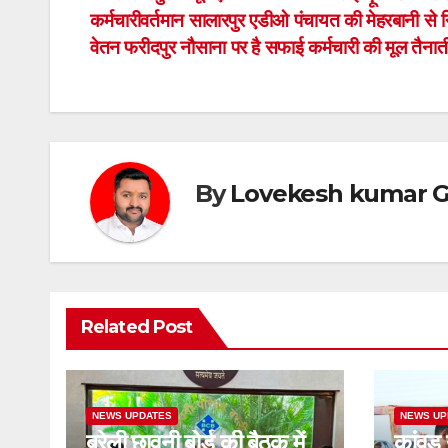
Post
b
A
कर्मचारीवर्तमान सालारपुर एडीओ पंचायत की मेहरबानी से
navigation
o
p
वेतन फरीदपुर नौसाना पर है सफाई कर्मचारी की मूल तैनात
o
p
k
By
Lovekesh kumar G
Related Post
NEWS UPDATES
NEWS UP
बरेली छावनी बोर्ड की बैठक में
कांवड़ 