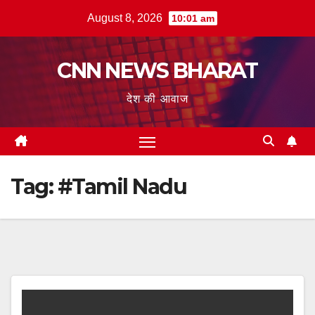
Skip
August 8, 2026
10:01 am
to
content
CNN NEWS BHARAT
देश की आवाज
Tag:
#Tamil Nadu