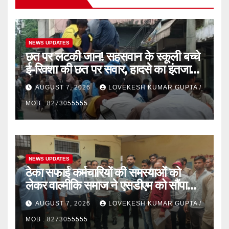
NEWS UPDATES
छत पर लटकी जान! सहसवान के स्कूली बच्चे
ई-रिक्शा की छत पर सवार, हादसे का इंतजार
कर रहा प्रशासन”
AUGUST 7, 2026
LOVEKESH KUMAR GUPTA /
MOB : 8273055555
NEWS UPDATES
ठेका सफाई कर्मचारियों की समस्याओं को
लेकर वाल्मीकि समाज ने एसडीएम को सौंपा
ज्ञापन
AUGUST 7, 2026
LOVEKESH KUMAR GUPTA /
MOB : 8273055555