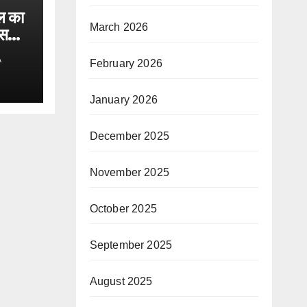
ल का
March 2026
एसपी
पाय
A
February 2026
ेश..
January 2026
December 2025
November 2025
October 2025
September 2025
August 2025