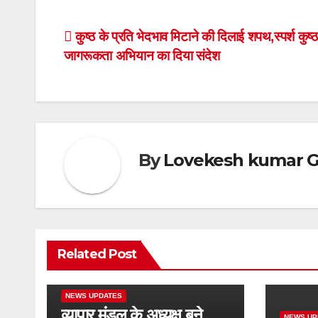
c
tt
at
ar
e
er
s
e
Post
कुष्ठ के प्रति भेदभाव मिटाने की दिलाई शपथ,स्पर्श कुष्ठ
b
A
जागरूकता अभियान का दिया संदेश
navigation
o
p
o
p
k
By
Lovekesh kumar G
Related Post
NEWS UPDATES
व्यापार मंडल के अध्यक्ष बने
NEWS UP