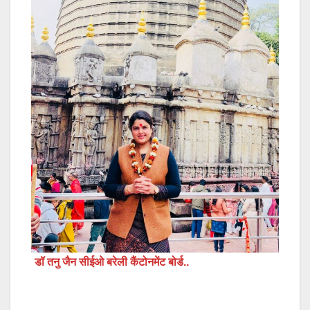
डॉ तनु जैन सीईओ बरेली कैंटोनमेंट बोर्ड..