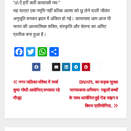
“ॐ ऐं ह्रीं क्लीं कामाख्यै नमः”
यह यात्रा एक स्मृति नहीं बल्कि आत्मा को छू लेने वाली जीवंत
अनुभूति बनकर हृदय में अंकित हो गई। कामाख्या धाम आज भी
भारत की आध्यात्मिक शक्ति, संस्कृति और चेतना का अमिट
प्रतीक बना हुआ है।
F
T
W
S
a
wi
h
h
c
tt
at
ar
e
er
s
e
Post
नगर पालिका परिषद में स्पर्श
BNHPL का सड़क सुरक्षा
b
A
कुष्ठ गोष्ठी आयोजित,सभासद रहे
जागरूकता अभियान: स्कूली बच्चों
navigation
o
p
मौजूद
के साथ आयोजित हुई रोड साइन व
o
p
क्विज प्रतियोगिता..
k