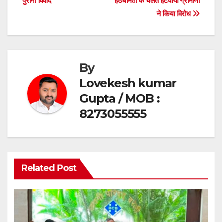
o
p
पुराना विवाद
हठधर्मिता के चलते हटवाया ग्रामीणों
ने किया विरोध
k
By
Lovekesh kumar
Gupta / MOB :
8273055555
Related Post