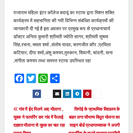
राजाराम महिला इंटर कॉलेज बदायूं का स्टाफ द्वारा मिशन शक्ति
कार्यक्रम में सहभागिता की गयी विभिन्न संबंधित कार्यक्रमों की
जानकारी दी गई है इस अवसर पर प्रमुख रूप से प्रधानाचार्य
डॉक्टर अनिता कुमारी श्रीमती ज्योति सागर, श्रीमती सुषमा
सिंह,रचना, ममता शर्मा ,संतोष यादव, चरणजीत कौर ,प्रमिला
कटियार, दीपा शर्मा,अंशु कश्यप,मुस्कान, शिवानी, चांदनी, सना
,संगीता कश्यप तथा समस्त स्टाफ उपस्थित रहा
F
T
W
S
a
wi
h
h
c
tt
at
ar
e
er
s
e
Post
गांव में ईद मिलने आए मौलाना ,
सिगोई के प्राथमिक विद्यालय के
b
A
युवक ने फायरिंग कर गांव में फैलाई
बाहर लगा सौभाग्य विधुत योजना का
navigation
o
p
दहशत मौलाना से युवक का चल रहा
साइन बोर्ड प्रधानाध्यापक ने अपनी