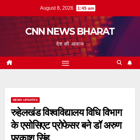
Skip
August 8, 2026
1:45 am
to
content
CNN NEWS BHARAT
देश की आवाज
NEWS UPDATES
रुहेलखंड विश्वविद्यालय विधि विभाग
के एसोसिएट प्रोफेसर बने डॉ अरुण
प्रकाश सिंह