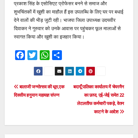
प्रकाश सिंह के एसोसिएट प्रोफेसर बनने से समाज और
शुभचिंतकों में खुशी का माहौल हैं इस उपलब्धि के लिए घर पर बधाई
देने वालों की भीड़ जुटी रही। भाजपा जिला उपाध्यक्ष उदयवीर
दिवाकर ने गुरुवार को उनके आवास पर पहुंचकर फूल मालाओं से
स्वागत किया और खुशी का इजहार किया।
F
T
W
S
a
wi
h
h
c
tt
at
ar
e
er
s
e
Post
बालाजी जन्मोत्सव की धूम,एक
बदायूँ पालिका कार्यालय में चेयरमैन
b
A
दिवसीय हनुमान महायज्ञ संपन्न
का छापा, एई-जेई समेत 22
navigation
o
p
लेटलतीफ कर्मचारी पकड़े, वेतन
o
p
काटने के आदेश
k