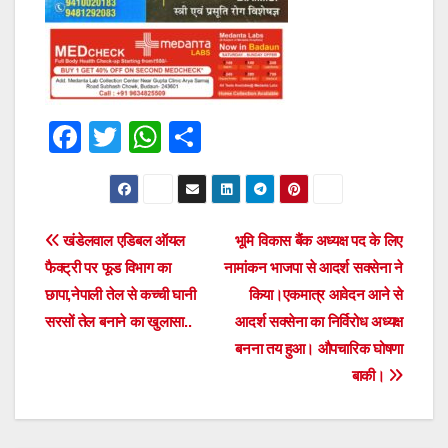
F
T
W
S
a
wi
h
h
c
tt
at
ar
e
er
s
e
Post
खंडेलवाल एडिबल ऑयल
भूमि विकास बैंक अध्यक्ष पद के लिए
b
A
फैक्ट्री पर फूड विभाग का
नामांकन भाजपा से आदर्श सक्सेना ने
navigation
o
p
छापा,नेपाली तेल से कच्ची घानी
किया।एकमात्र आवेदन आने से
o
p
सरसों तेल बनाने का खुलासा..
आदर्श सक्सेना का निर्विरोध अध्यक्ष
बनना तय हुआ। औपचारिक घोषणा
k
बाकी।