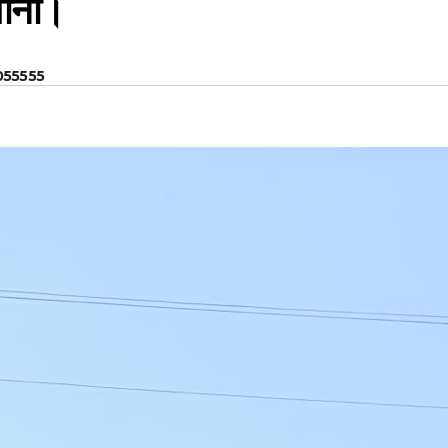
वाना।
055555