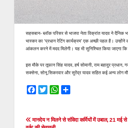
सहसबान- ब्लॉक परिसर से भाजपा नेता विक्रांत यादव ने दैनिक भ
भास्कर का ‘प्रधान रेटिंग कार्यक्रम’ एक अच्छी पहल है। उन्होंने 
आंकलन करने में मदद मिलेगी। यह भी सुनिश्चित किया जाएगा कि
इस मौके पर तूफान सिंह यादव, हर्ष सोमानी, राम बहादुर प्रधान, गज
सक्सेना, सोनू सिकरवार और सुरेंद्र यादव सहित कई अन्य लोग मौ
F
T
W
S
a
wi
h
h
c
tt
at
ar
e
er
s
e
Post
मानदेय न मिलने से संविदा कर्मियों में उबाल, 21 मई से 
b
A
वर्क’ की चेतावनी