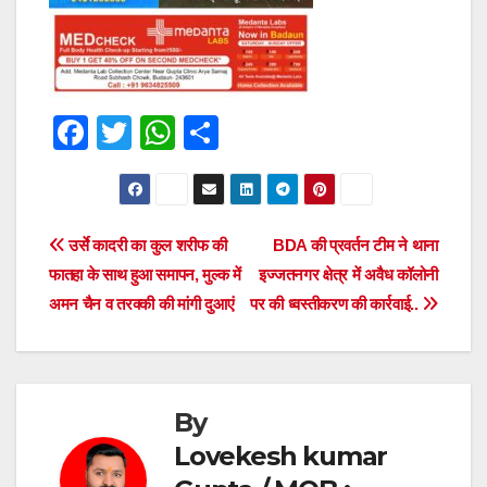
F
T
W
S
a
wi
h
h
c
tt
at
ar
e
er
s
e
Post
उर्से कादरी का कुल शरीफ की
BDA की प्रवर्तन टीम ने थाना
b
A
फातहा के साथ हुआ समापन, मुल्क में
इज्जतनगर क्षेत्र में अवैध कॉलोनी
navigation
o
p
अमन चैन व तरक्की की मांगी दुआएं
पर की ध्वस्तीकरण की कार्रवाई..
o
p
k
By
Lovekesh kumar