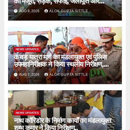
को मंजूरी, सड़क, सफाई, जलापूर्ति और
नागरिक सुविधाओं को मिलेगा आधुनिक
AUG 8, 2026
ALOK GUPTA SITTLE
स्वरूप..
NEWS UPDATES
कांवड़ यात्रा मार्ग का मंडलायुक्त एवं पुलिस
उपमहानिरीक्षक ने किया स्थलीय निरीक्षण,
श्रद्धालुओं को बाँटे फल..
AUG 7, 2026
ALOK GUPTA SITTLE
NEWS UPDATES
नाथ कॉरिडोर के निर्माण कार्यों का मंडलायुक्त
शम्भू कुमार ने किया निरीक्षण..