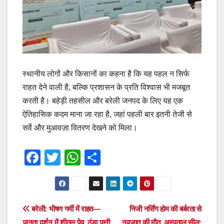
स्थानीय लोगों और किसानों का कहना है कि यह पहल न सिर्फ
राहत देने वाली है, बल्कि प्रशासन के प्रति विश्वास भी मजबूत
करती है। बहेड़ी तहसील और बरेली जनपद के लिए यह एक
ऐतिहासिक कदम माना जा रहा है, जहां पहली बार इतनी तेजी से
सर्वे और मुआवज़ा वितरण देखने को मिला।
F
T
W
S
a
wi
h
h
c
tt
at
ar
e
er
s
e
Post
बरेली: भीषण गर्मी में राहत—
निजी नर्सिंग होम की बर्बरता से
b
A
जनता दर्शन में शीतल पेय, ठंडा पानी
नवजात की मौत, अस्पताल सील;