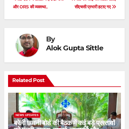
navigation
o
p
और ORS की व्यवस्था..
सीएचसी प्रभारी हटाए गए
o
p
k
By
Alok Gupta Sittle
Related Post
NEWS UPDATES
बरेली छावनी बोर्ड की बैठक में कई बड़े प्रस्तावों