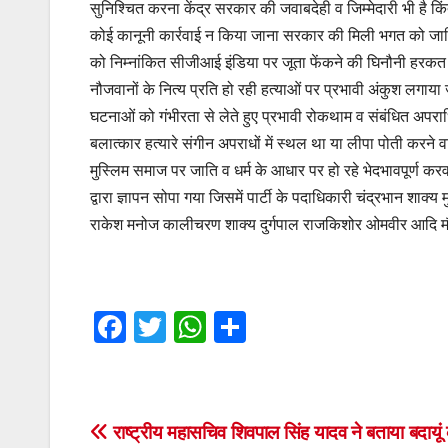
सुनिश्चित करना केंद्र सरकार की जवाबदेही व जिम्मेदारी भी है क
कोई कानूनी कार्रवाई न किया जाना सरकार की मिली भगत को जाहि
को निम्नांकित सीजीआई इंडिया पर जूता फेंकने की घिनौनी हरक
नौजवानों के नित्य प्रति हो रही हत्याओं पर प्रभावी अंकुश लगाया
घटनाओं को गंभीरता से लेते हुए प्रभावी रोकथाम व संबंधित अपराध
बलात्कार हत्यारे संगीन अपराधों में स्थल था या लीपा पोती करन
मुस्लिम समाज पर जाति व धर्म के आधार पर हो रहे भेदभावपूर्ण 
द्वारा ज्ञापन सोपा गया जिसमें पार्टी के पदाधिकारी चंद्रभान शाक्य
राकेश मनोज कालीचरण शाक्य दुर्गपाल राजकिशोर ओमवीर आदि मौ
F
T
W
S
a
wi
h
h
c
tt
at
ar
e
er
s
e
Post
राष्ट्रीय महासचिव शिवपाल सिंह यादव ने बताया बदायूं