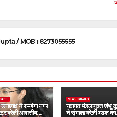
upta / MOB : 8273055555
DATES
NEWS UPDATES
ाध्यक्ष ने रामगंगा नगर
नवागत मंडलायुक्त शंभू क
ेटर बरेली आवासीय
ने संभाला बरेली मंडल का