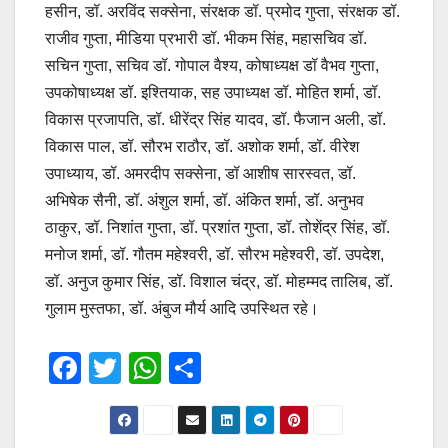
हसीन, डॉ. अरविंद सक्सेना, संरक्षक डॉ. प्रमोद गुप्ता, संरक्षक डॉ.
राजीव गुप्ता, मीडिया प्रभारी डॉ. भीकम सिंह, महासचिव डॉ.
सचिन गुप्ता, सचिव डॉ. गोपाल वैश्य, कोषाध्यक्ष डॉ वैभव गुप्ता,
उपकोषाध्यक्ष डॉ. इश्तियाक, सह उपाध्यक्ष डॉ. मोहित शर्मा, डॉ.
विकास प्रजापति, डॉ. धीरेंद्र सिंह यादव, डॉ. फैजान अली, डॉ.
विकास पाल, डॉ. सौरभ राठौर, डॉ. अशोक शर्मा, डॉ. वीरेश
उपाध्याय, डॉ. अमरदीप सक्सेना, डॉ आशीष सारस्वत, डॉ.
अभिषेक सैनी, डॉ. अंशुल शर्मा, डॉ. अंकित शर्मा, डॉ. अनुभव
ठाकुर, डॉ. निशांत गुप्ता, डॉ. प्रशांत गुप्ता, डॉ. तोशेंद्र सिंह, डॉ.
मनोज शर्मा, डॉ. गौतम महेश्वरी, डॉ. सौरभ महेश्वरी, डॉ. उपदेश,
डॉ. अनुज कुमार सिंह, डॉ. विशाल चंद्र, डॉ. मोहम्मद तालिब, डॉ.
गुलाम मुस्तफा, डॉ. अंबुज मौर्य आदि उपस्थित रहे।
F
T
W
S
a
wi
h
h
c
tt
at
ar