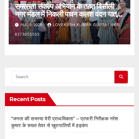
समरसता संकल्प अभियान के तहत बिसौली
नगर मंडल में निकली पावन कलश वंदन यात्रा,
संत रविदास के संदेश से गुंजायमान हुआ नगर
AUG 5, 2026
LOVEKESH KUMAR GUPTA / MOB :
8273055555
Recent Posts
“जनता की समस्या मेरी प्राथमिकता” – प्रभारी निरीक्षक नरेश
कुमार के सख्त तेवर से खुरापातियों में हड़कंप