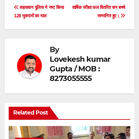
e
er
s
e
Post
सहसवान पुलिस ने नष्ट किया
वार्षिक परीक्षा फल वितरित कर बच्चे
b
A
128 मुकदमों का माल
सम्मानित हुए।
navigation
o
p
o
p
k
By
Lovekesh kumar
Gupta / MOB :
8273055555
Related Post