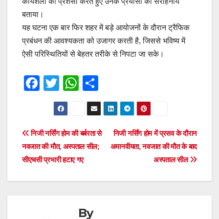
कार्यशैली की प्रशंसा करते हुए उनके प्रयासों को सराहनीय
बताया।
यह घटना एक बार फिर शहर में बड़े आयोजनों के दौरान ट्रैफिक
प्रबंधन की आवश्यकता को उजागर करती है, जिससे भविष्य में
ऐसी परिस्थितियों से बेहतर तरीके से निपटा जा सके।
F
T
W
S
a
wi
h
h
c
tt
at
ar
e
er
s
e
Post
निजी नर्सिंग होम की बर्बरता से
निजी नर्सिंग होम में प्रसव के दौरान
b
A
नवजात की मौत, अस्पताल सील;
अमानवीयता, नवजात की मौत के बाद
navigation
o
p
सीएचसी प्रभारी हटाए गए
अस्पताल सील
o
p
k
By