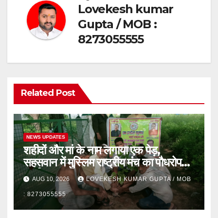
Lovekesh kumar
Gupta / MOB :
8273055555
Related Post
NEWS UPDATES
शहीदों और मां के नाम लगाया एक पेड़,
सहसवान में मुस्लिम राष्ट्रीय मंच का पौधरोपण
कार्यक्रम
AUG 10, 2026
LOVEKESH KUMAR GUPTA / MOB
: 8273055555