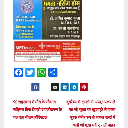
F
T
W
S
a
wi
h
h
c
tt
at
ar
e
er
s
e
Post
सहसवान में मौत के सौदागर
दुगरैय्या में ट्राली में आलू भरकर ले
b
A
सक्रिय बिना डिग्री व पंजीकरण के
जा रहे युवक पर कुल्हाड़ी से हमला
navigation
o
p
चल रहा नीलम हॉस्पिटल
युवक गंभीर रुप से घायल रास्ते में
o
p
खड़ी थी भूसा भरी ट्राली वाहन