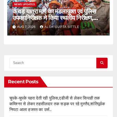
NEWS UPDATES
कांवड़ यात्रा मार्ग का मंडलायुक्त एवं पुलिस
उपमहानिरीक्षक ने किया स्थलीय निरीक्षण,
श्रद्धालुओं को बाँटे फल..
AUG 7, 2026
ALOK GUPTA SITTLE
Recent Posts
चुपके-चुपके पहरा देती रही पुलिस,एडीजी से लेकर सिपाही तक
कमिश्नर से लेकर तहसीलदार तक सड़क पर रहे मुस्तैद,शांतिपूर्वक
निपटा आला हजरत का उर्स..