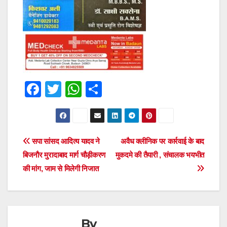
F
T
W
S
a
wi
h
h
c
tt
at
ar
e
er
s
e
Post
सपा सांसद आदित्य यादव ने
अवैध क्लीनिक पर कार्रवाई के बाद
b
A
बिजनौर मुरादाबाद मार्ग चौड़ीकरण
मुकदमे की तैयारी , संचालक भयभीत
navigation
o
p
की मांग, जाम से मिलेगी निजात
o
p
k
By