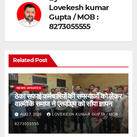
Lovekesh kumar
Gupta / MOB :
8273055555
Related Post
NEWS UPDATES
ठेका सफाई कर्मचारियों की समस्याओं को लेकर
वाल्मीकि समाज ने एसडीएम को सौंपा ज्ञापन
AUG 7, 2026
LOVEKESH KUMAR GUPTA / MOB :
8273055555